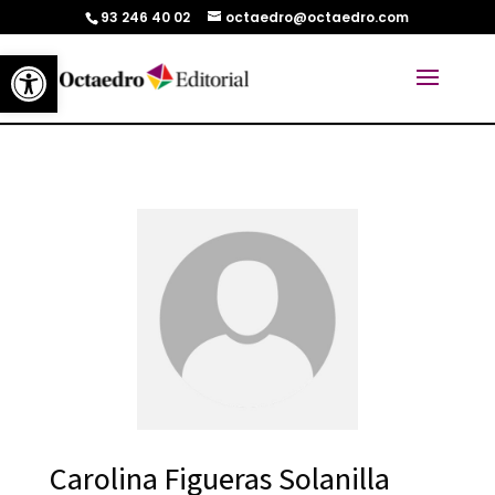
93 246 40 02
octaedro@octaedro.com
Abrir barra de herramientas
Carolina Figueras Solanilla