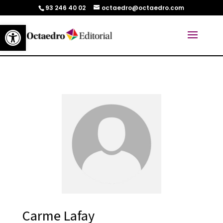
93 246 40 02
octaedro@octaedro.com
Abrir barra de herramientas
Carme Lafay