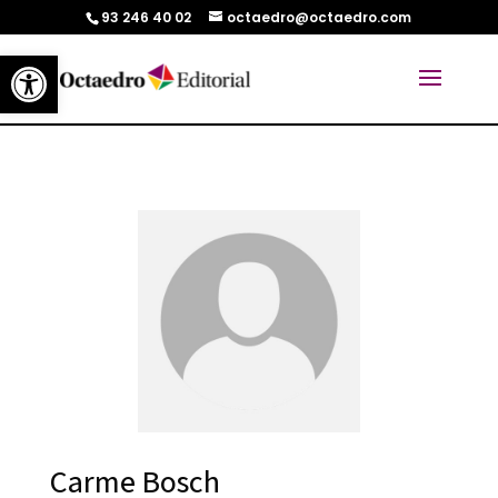
93 246 40 02
octaedro@octaedro.com
Abrir barra de herramientas
Carme Bosch