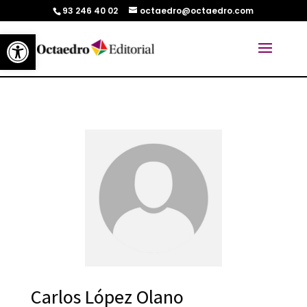
93 246 40 02
octaedro@octaedro.com
Abrir barra de herramientas
Carlos López Olano