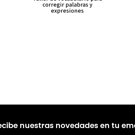
corregir palabras y
expresiones
ecibe nuestras novedades en tu ema