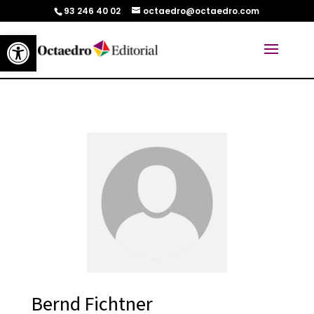
93 246 40 02
octaedro@octaedro.com
Abrir barra de herramientas
Bernd Fichtner