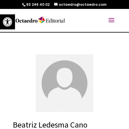
93 246 40 02
octaedro@octaedro.com
Abrir barra de herramientas
Beatriz Ledesma Cano