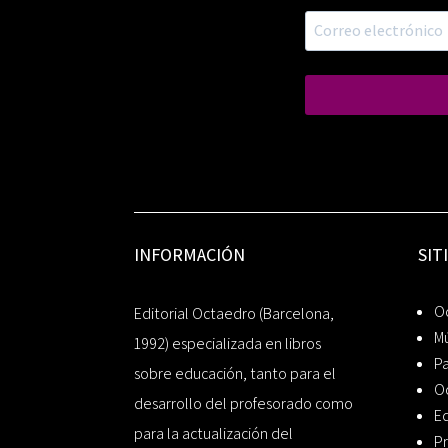
INFORMACIÓN
SIT
Oc
Editorial Octaedro (Barcelona,
Mú
1992) especializada en libros
P
sobre educación, tanto para el
O
desarrollo del profesorado como
Ed
para la actualización del
Pr