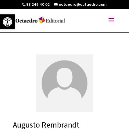
93 246 40 02
octaedro@octaedro.com
Abrir barra de herramientas
Augusto Rembrandt