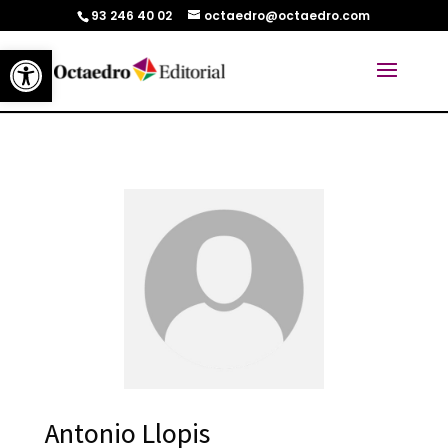
93 246 40 02
octaedro@octaedro.com
Abrir barra de herramientas
Antonio Llopis