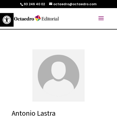
93 246 40 02
octaedro@octaedro.com
Abrir barra de herramientas
Antonio Lastra