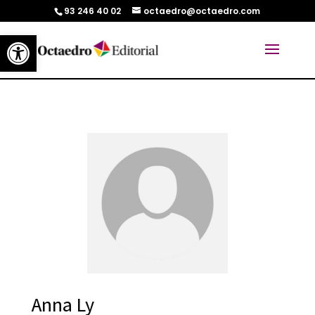
93 246 40 02
octaedro@octaedro.com
Abrir barra de herramientas
Anna Ly