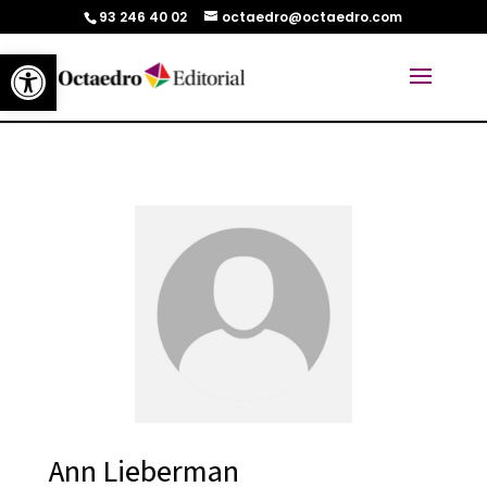
93 246 40 02
octaedro@octaedro.com
Abrir barra de herramientas
Ann Lieberman