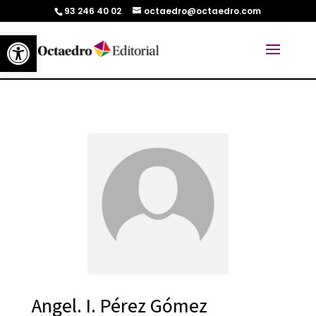
93 246 40 02
octaedro@octaedro.com
Abrir barra de herramientas
Angel. I. Pérez Gómez