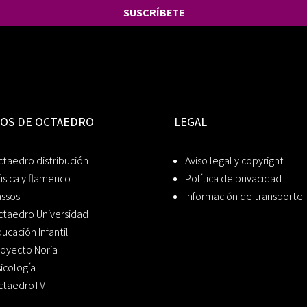
SUSCRÍBETE
IOS DE OCTAEDRO
LEGAL
taedro distribución
Aviso legal y copyright
sica y flamenco
Política de privacidad
assos
Información de transporte
ctaedro Universidad
ucación Infantil
oyecto Noria
icología
ctaedroTV