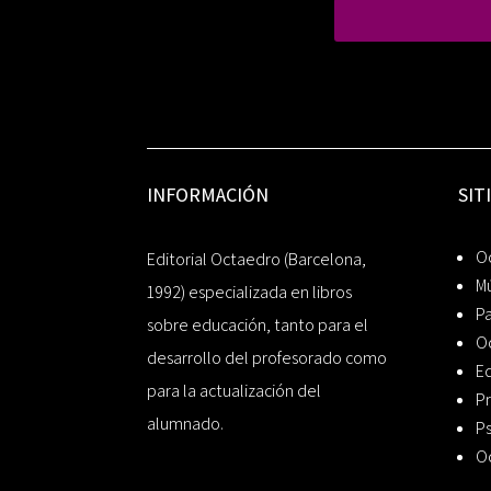
INFORMACIÓN
SIT
Oc
Editorial Octaedro (Barcelona,
Mú
1992) especializada en libros
P
sobre educación, tanto para el
O
desarrollo del profesorado como
Ed
para la actualización del
Pr
alumnado.
Ps
O