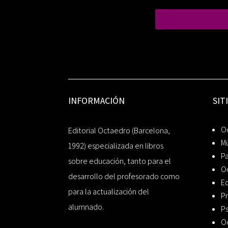
INFORMACIÓN
SIT
Oc
Editorial Octaedro (Barcelona,
Mú
1992) especializada en libros
P
sobre educación, tanto para el
O
desarrollo del profesorado como
Ed
para la actualización del
Pr
alumnado.
Ps
O