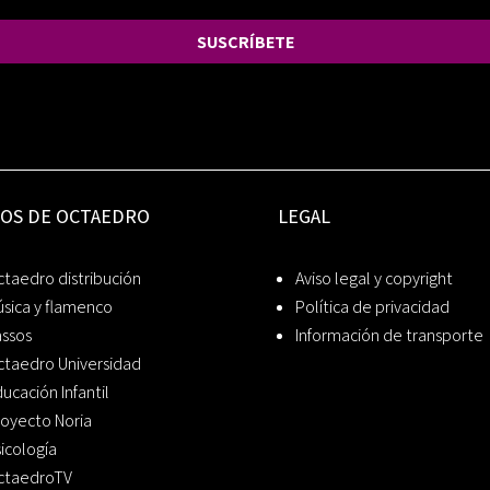
SUSCRÍBETE
IOS DE OCTAEDRO
LEGAL
taedro distribución
Aviso legal y copyright
sica y flamenco
Política de privacidad
assos
Información de transporte
ctaedro Universidad
ucación Infantil
oyecto Noria
icología
ctaedroTV