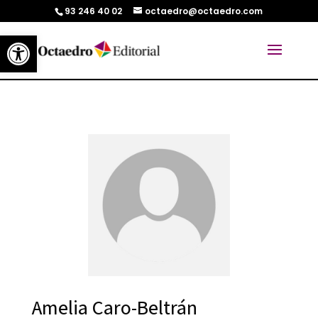
93 246 40 02
octaedro@octaedro.com
Abrir barra de herramientas
Amelia Caro-Beltrán