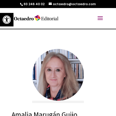
93 246 40 02
octaedro@octaedro.com
Abrir barra de herramientas
Amalia Marugán Guijo