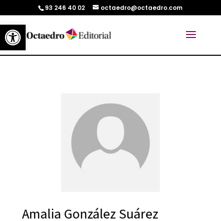
93 246 40 02
octaedro@octaedro.com
Abrir barra de herramientas
Amalia González Suárez