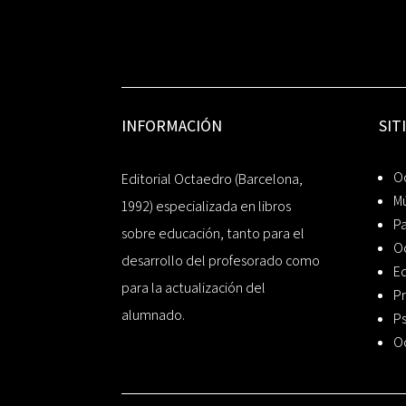
INFORMACIÓN
SIT
Oc
Editorial Octaedro (Barcelona,
Mú
1992) especializada en libros
P
sobre educación, tanto para el
O
desarrollo del profesorado como
Ed
para la actualización del
Pr
alumnado.
Ps
O