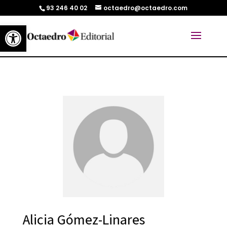
93 246 40 02
octaedro@octaedro.com
Abrir barra de herramientas
Alicia Gómez-Linares