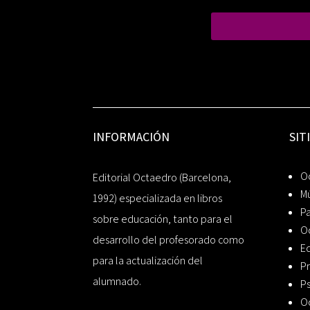
INFORMACIÓN
SIT
Oc
Editorial Octaedro (Barcelona,
Mú
1992) especializada en libros
P
sobre educación, tanto para el
O
desarrollo del profesorado como
Ed
para la actualización del
Pr
alumnado.
Ps
O