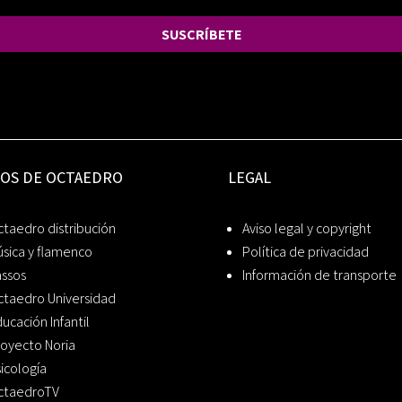
SUSCRÍBETE
IOS DE OCTAEDRO
LEGAL
taedro distribución
Aviso legal y copyright
sica y flamenco
Política de privacidad
assos
Información de transporte
ctaedro Universidad
ucación Infantil
oyecto Noria
icología
ctaedroTV