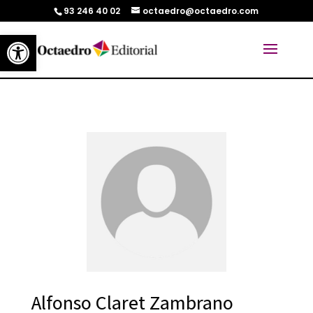
93 246 40 02
octaedro@octaedro.com
Abrir barra de herramientas
Alfonso Claret Zambrano