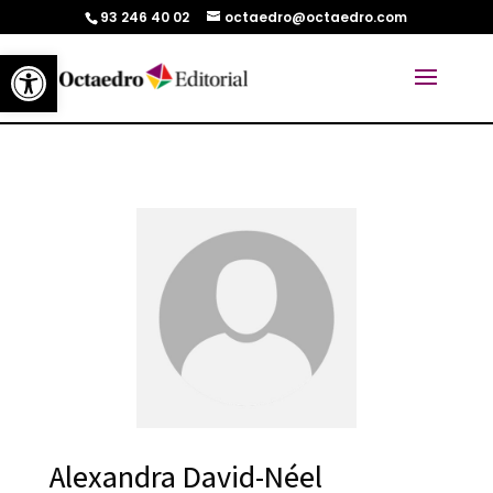
93 246 40 02
octaedro@octaedro.com
Abrir barra de herramientas
Alexandra David-Néel