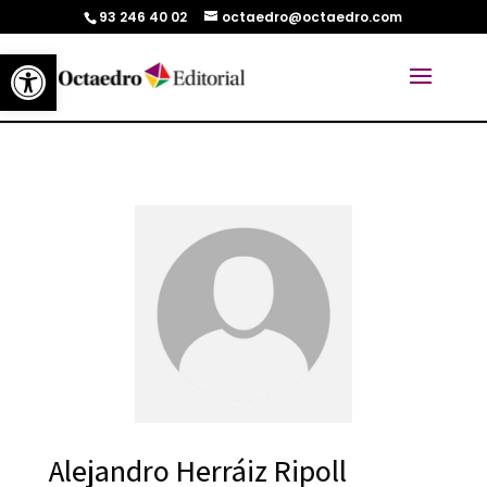
93 246 40 02
octaedro@octaedro.com
Abrir barra de herramientas
Alejandro Herráiz Ripoll