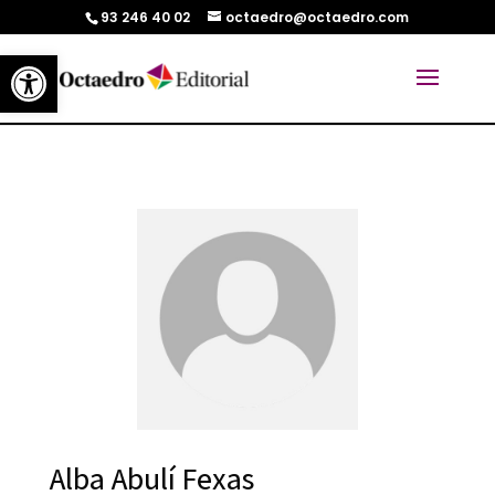
93 246 40 02
octaedro@octaedro.com
Abrir barra de herramientas
Alba Abulí Fexas