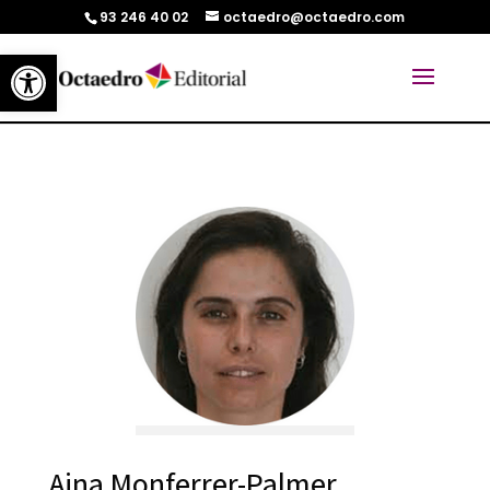
93 246 40 02
octaedro@octaedro.com
Abrir barra de herramientas
Aina Monferrer-Palmer