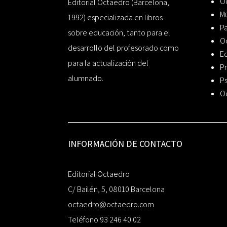
Oc
Editorial Octaedro (Barcelona,
Mú
1992) especializada en libros
P
sobre educación, tanto para el
O
desarrollo del profesorado como
Ed
para la actualización del
Pr
alumnado.
Ps
O
INFORMACIÓN DE CONTACTO
Editorial Octaedro
C/ Bailén, 5, 08010 Barcelona
octaedro@octaedro.com
Teléfono 93 246 40 02