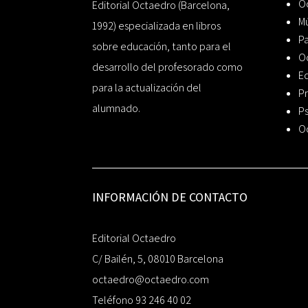
Oc
Editorial Octaedro (Barcelona,
Mú
1992) especializada en libros
P
sobre educación, tanto para el
O
desarrollo del profesorado como
Ed
para la actualización del
Pr
alumnado.
Ps
O
INFORMACIÓN DE CONTACTO
Editorial Octaedro
C/ Bailén, 5, 08010 Barcelona
octaedro@octaedro.com
Teléfono 93 246 40 02