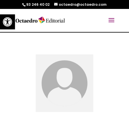
93 246 40 02
octaedro@octaedro.com
Abrir barra de herramientas