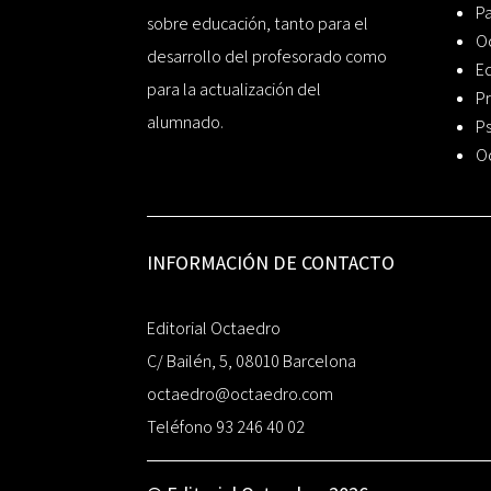
P
sobre educación, tanto para el
O
desarrollo del profesorado como
Ed
para la actualización del
Pr
alumnado.
Ps
O
INFORMACIÓN DE CONTACTO
Editorial Octaedro
C/ Bailén, 5, 08010 Barcelona
octaedro@octaedro.com
Teléfono 93 246 40 02