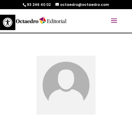
93 246 40 02
octaedro@octaedro.com
Abrir barra de herramientas