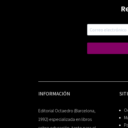
R
INFORMACIÓN
SIT
Oc
Editorial Octaedro (Barcelona,
Mú
1992) especializada en libros
P
sobre educación, tanto para el