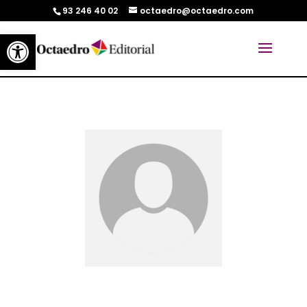
93 246 40 02
octaedro@octaedro.com
Abrir barra de herramientas