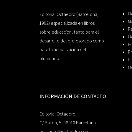
Oc
Editorial Octaedro (Barcelona,
Mú
1992) especializada en libros
P
sobre educación, tanto para el
O
desarrollo del profesorado como
Ed
para la actualización del
Pr
alumnado.
Ps
O
INFORMACIÓN DE CONTACTO
Editorial Octaedro
C/ Bailén, 5, 08010 Barcelona
octaedro@octaedro.com