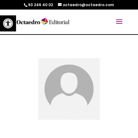
93 246 40 02
octaedro@octaedro.com
Abrir barra de herramientas