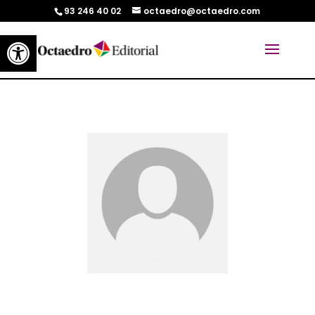
93 246 40 02
octaedro@octaedro.com
Abrir barra de herramientas