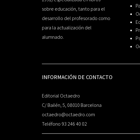
P
sobre educación, tanto para el
O
desarrollo del profesorado como
Ed
para la actualización del
Pr
alumnado.
Ps
O
INFORMACIÓN DE CONTACTO
Editorial Octaedro
C/ Bailén, 5, 08010 Barcelona
octaedro@octaedro.com
Teléfono 93 246 40 02