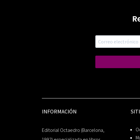
R
INFORMACIÓN
SIT
Oc
Editorial Octaedro (Barcelona,
Mú
1992) especializada en libros