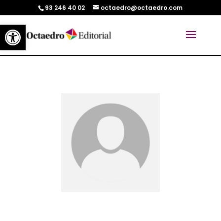
93 246 40 02
octaedro@octaedro.com
Abrir barra de herramientas