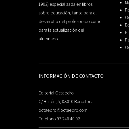
Mú
1992) especializada en libros
P
sobre educación, tanto para el
O
desarrollo del profesorado como
Ed
para la actualización del
Pr
alumnado.
Ps
O
INFORMACIÓN DE CONTACTO
Editorial Octaedro
C/ Bailén, 5, 08010 Barcelona
octaedro@octaedro.com
Teléfono 93 246 40 02