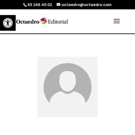
93 246 40 02
octaedro@octaedro.com
Abrir barra de herramientas