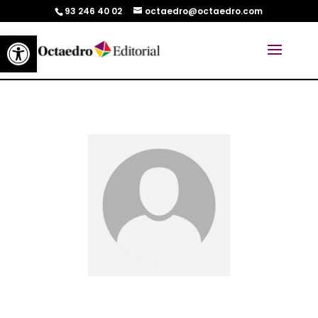
93 246 40 02
octaedro@octaedro.com
Abrir barra de herramientas