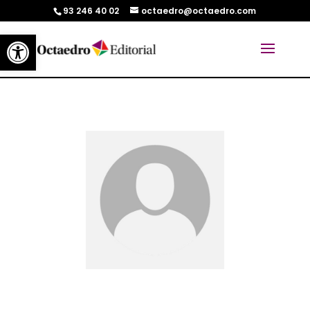
93 246 40 02
octaedro@octaedro.com
Abrir barra de herramientas