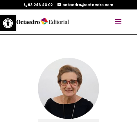
93 246 40 02
octaedro@octaedro.com
Abrir barra de herramientas