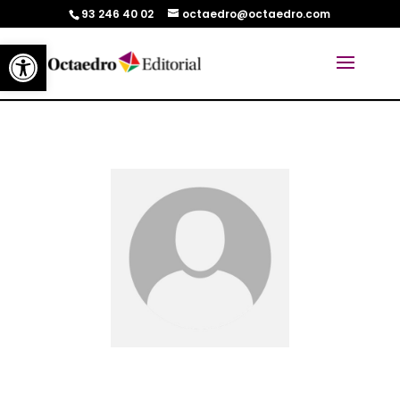
93 246 40 02
octaedro@octaedro.com
Abrir barra de herramientas