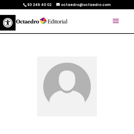
93 246 40 02
octaedro@octaedro.com
Abrir barra de herramientas