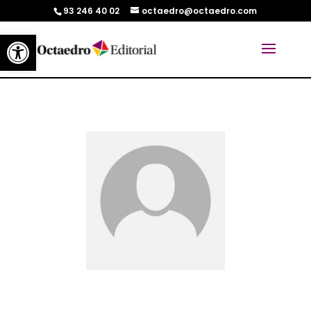
93 246 40 02
octaedro@octaedro.com
Abrir barra de herramientas