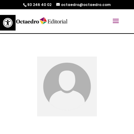
93 246 40 02
octaedro@octaedro.com
Abrir barra de herramientas