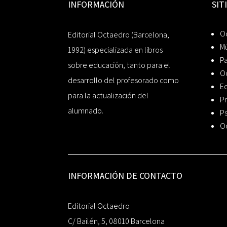
INFORMACIÓN
SIT
Oc
Editorial Octaedro (Barcelona,
Mú
1992) especializada en libros
P
sobre educación, tanto para el
O
desarrollo del profesorado como
Ed
para la actualización del
Pr
alumnado.
Ps
O
INFORMACIÓN DE CONTACTO
Editorial Octaedro
C/ Bailén, 5, 08010 Barcelona