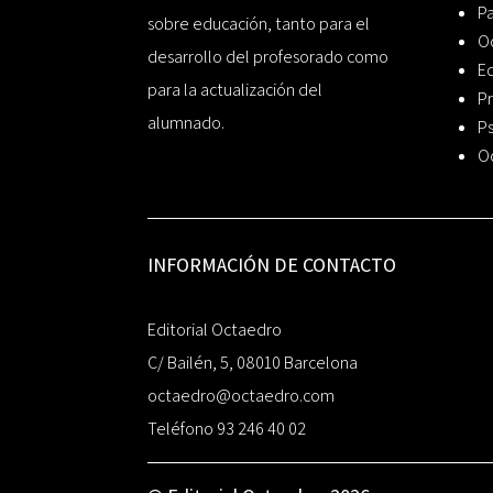
P
sobre educación, tanto para el
O
desarrollo del profesorado como
Ed
para la actualización del
Pr
alumnado.
Ps
O
INFORMACIÓN DE CONTACTO
Editorial Octaedro
C/ Bailén, 5, 08010 Barcelona
octaedro@octaedro.com
Teléfono 93 246 40 02